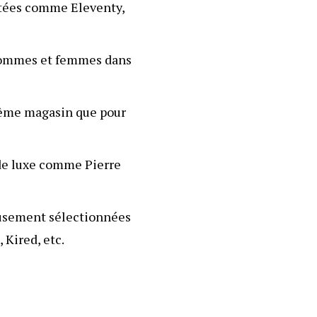
actées comme
Eleventy
,
hommes et femmes dans
même magasin que pour
 de luxe comme
Pierre
eusement sélectionnées
,
Kired
, etc.