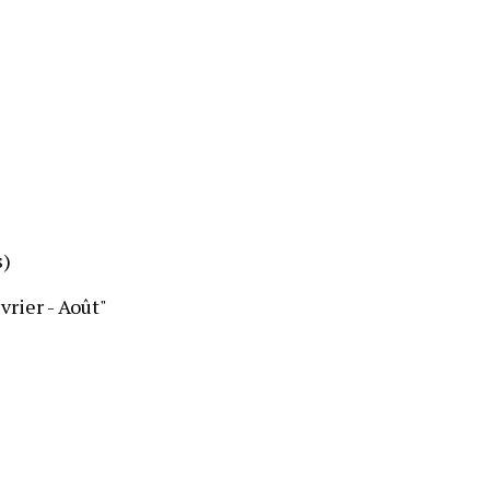
s)
rier - Août"