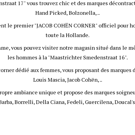
straat 17" vous trouvez chic et des marques décontr
Hand Picked
,
Bolzonella
, ..
nt le premier
"JACOB COHËN CORNER"
officiel pour 
toute la Hollande.
emme, vous pouvez visiter notre magasin situé dans le 
les hommes à la "Maastrichter Smedenstraat 16".
i corner dédié aux femmes, vous proposant des marques
Louis Mascia
,
Jacob Cohën
, ..
ropre ambiance unique et propose des marques soign
Barba
,
Borrelli
,
Della Ciana
,
Fedeli
,
Guercilena
,
Doucal's