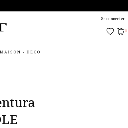
Se connecter
0
MAISON - DECO
entura
OLE