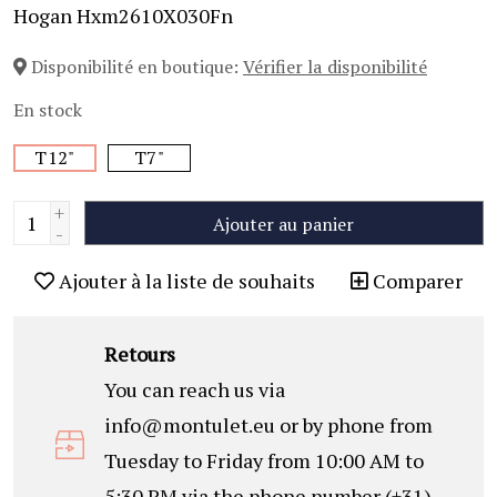
Hogan Hxm2610X030Fn
Disponibilité en boutique:
Vérifier la disponibilité
En stock
T12"
T7"
+
Ajouter au panier
-
Ajouter à la liste de souhaits
Comparer
Retours
You can reach us via
info@montulet.eu
or by phone from
Tuesday to Friday from 10:00 AM to
5:30 PM via the phone number (+31)