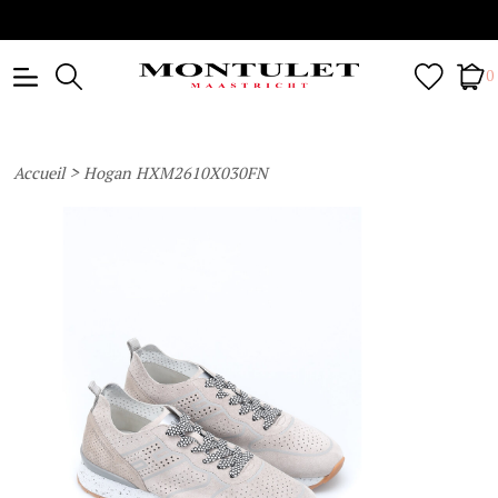
0
>
Accueil
Hogan HXM2610X030FN