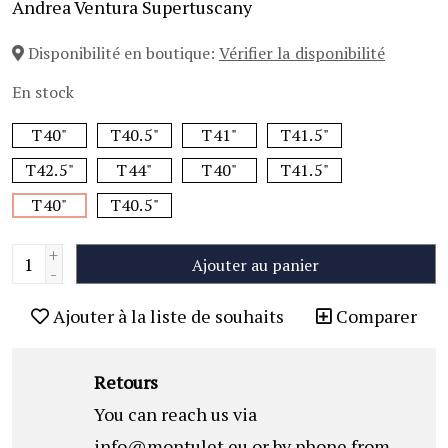
Andrea Ventura Supertuscany
Disponibilité en boutique:
Vérifier la disponibilité
En stock
T40"
T40.5"
T41"
T41.5"
T42.5"
T44"
T40"
T41.5"
T40"
T40.5"
+
Ajouter au panier
-
Ajouter à la liste de souhaits
Comparer
Retours
You can reach us via
info@montulet.eu
or by phone from