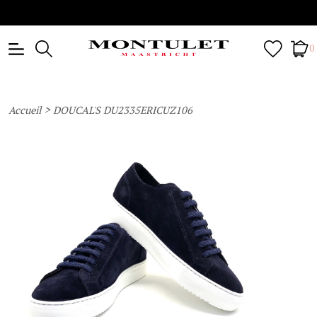
0
>
Accueil
DOUCAL'S DU2335ERICUZ106