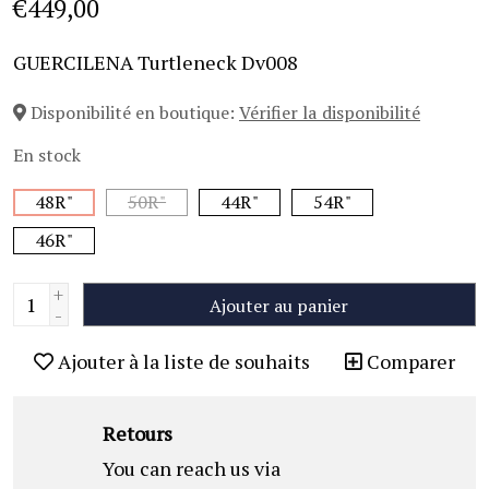
€449,00
GUERCILENA Turtleneck Dv008
Disponibilité en boutique:
Vérifier la disponibilité
En stock
48R"
50R"
44R"
54R"
46R"
+
Ajouter au panier
-
Ajouter à la liste de souhaits
Comparer
Retours
You can reach us via