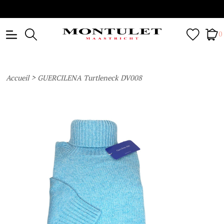
0
>
Accueil
GUERCILENA Turtleneck DV008