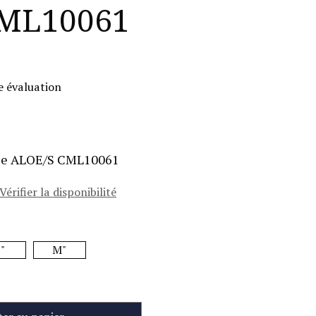
CML10061
e évaluation
use ALOE/S CML10061
Vérifier la disponibilité
"
M"