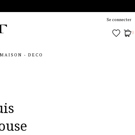
Se connecter
0
MAISON - DECO
uis
ouse