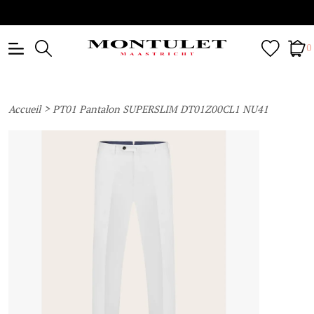
0
>
Accueil
PT01 Pantalon SUPERSLIM DT01Z00CL1 NU41