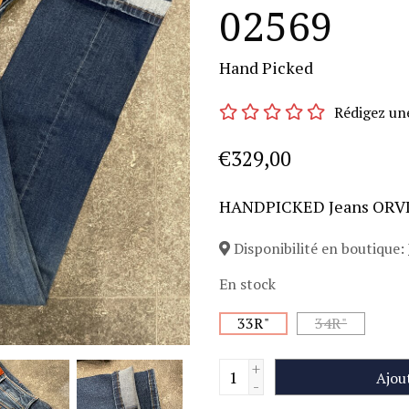
02569
Hand Picked
Rédigez un
€329,00
HANDPICKED Jeans ORV
Disponibilité en boutique:
En stock
33R"
34R"
+
Ajou
-