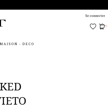
Se connecter
0
MAISON - DECO
CKED
VIETO