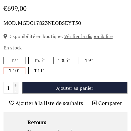
€699,00
MOD. MGDC17823NEOBSEYT50
Disponibilité en boutique:
Vérifier la disponibilité
En stock
T7"
T7.5"
T8.5"
T9"
T10"
T11"
+
Ajouter au panier
-
Ajouter à la liste de souhaits
Comparer
Retours