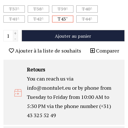
T37"
T38"
T39"
T40"
T41"
T42"
T43"
T44"
+
Ajouter au panier
-
Ajouter à la liste de souhaits
Comparer
Retours
You can reach us via
info@montulet.eu
or by phone from
Tuesday to Friday from 10:00 AM to
5:30 PM via the phone number (+31)
43 325 52 49