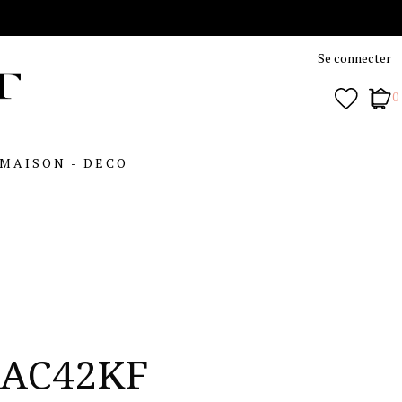
Se connecter
0
MAISON - DECO
AC42KF