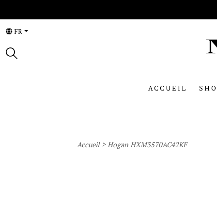
FR
ACCUEIL
SHO
>
Accueil
Hogan HXM3570AC42KF