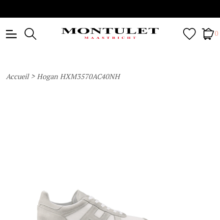
0
>
Accueil
Hogan HXM3570AC40NH